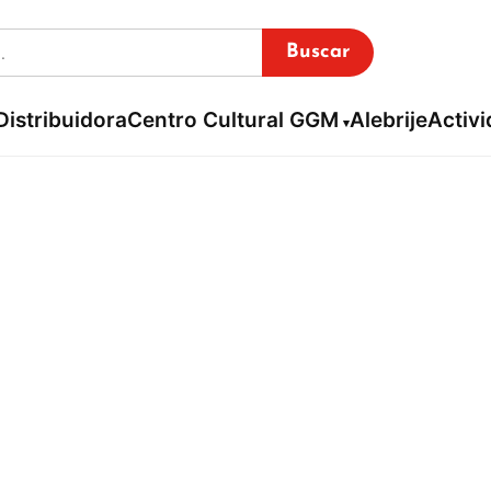
Buscar
Distribuidora
Centro Cultural GGM
Alebrije
Activ
is Hernández Nava
Inicio / Librería virtual /
Luis Hernández Navarro