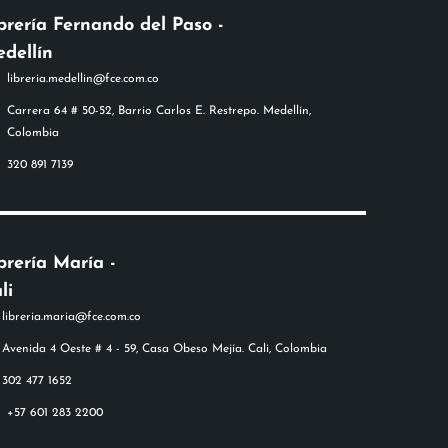
brería Fernando del Paso -
dellín
libreria.medellin@fce.com.co
Carrera 64 # 50-52, Barrio Carlos E. Restrepo. Medellín,
Colombia
320 891 7139
brería María -
li
+57 601 283 2200