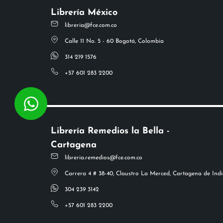
Librería México
libreria@fce.com.co
Calle 11 No. 5 - 60 Bogotá, Colombia
314 219 1576
+57 601 283 2200
Librería Remedios la Bella -
Cartagena
libreria.remedios@fce.com.co
Carrera 4 # 38-40, Claustro La Merced, Cartagena de Indi
304 239 3142
+57 601 283 2200