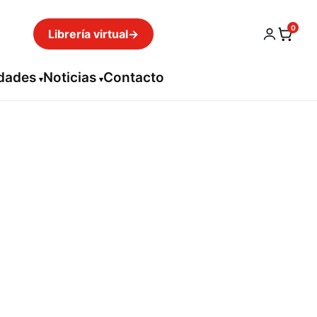
0
Librería virtual
→
idades
Noticias
Contacto
rro