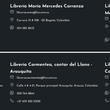
Librería María Mercedes Carranza
Li
Me
libreria.mmc@fce.com.co
Carrera 15 # 108 - 05 Bogotá, Colombia
324 582 8653
Librería Carmentea, cantar del Llano -
Li
Arauquita
Ca
libreria.carmentea@fce.com.co
as
Calle 4 # 4-51, Parque principal Arauquita. Arauca, Colombia
300 764 8844
+57 601 283 2200