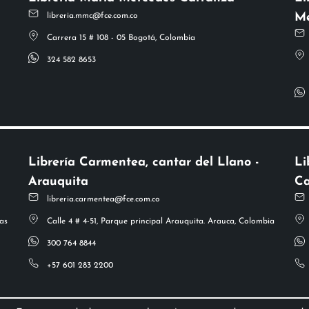
Me
libreria.mmc@fce.com.co
Carrera 15 # 108 - 05 Bogotá, Colombia
324 582 8653
Librería Carmentea, cantar del Llano -
Li
Arauquita
Ca
libreria.carmentea@fce.com.co
as
Calle 4 # 4-51, Parque principal Arauquita. Arauca, Colombia
300 764 8844
+57 601 283 2200