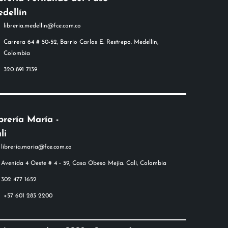
dellín
libreria.medellin@fce.com.co
Carrera 64 # 50-52, Barrio Carlos E. Restrepo. Medellín,
Colombia
320 891 7139
brería María -
li
+57 601 283 2200