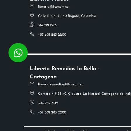
libreria@fce.com.co
Calle 11 No. 5 - 60 Bogotá, Colombia
314 219 1576
+57 601 283 2200
Librería Remedios la Bella -
Cartagena
libreria.remedios@fce.com.co
Carrera 4 # 38-40, Claustro La Merced, Cartagena de Indi
304 239 3142
+57 601 283 2200