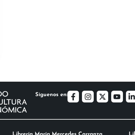
Síguenos en:
Librería María Mercedes Carranza
Li