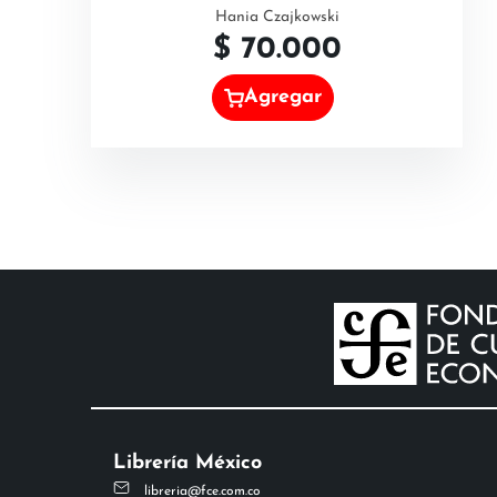
Hania Czajkowski
$
70.000
Agregar
Librería México
libreria@fce.com.co