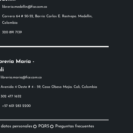
libreria.medellin@fce.com.co
Carrera 64 # 50-52, Barrio Carlos E. Restrepo. Medellín,
Colombia
320 891 7139
brería María -
li
+57 601 283 2200
 datos personales
PQRS
Preguntas frecuentes