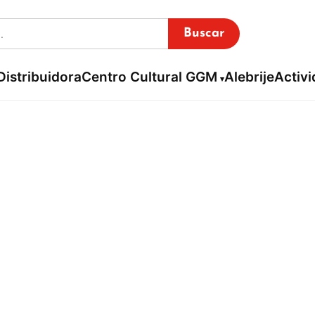
Buscar
Distribuidora
Centro Cultural GGM
Alebrije
Activ
Hania Czajkowski
Inicio / Librería virtual /
Hania Czajkowski