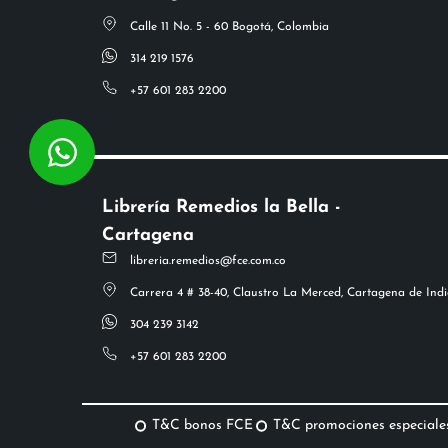
Calle 11 No. 5 - 60 Bogotá, Colombia
314 219 1576
+57 601 283 2200
Librería Remedios la Bella -
Cartagena
libreria.remedios@fce.com.co
Carrera 4 # 38-40, Claustro La Merced, Cartagena de Indi
304 239 3142
+57 601 283 2200
T&C bonos FCE
T&C promociones especiale