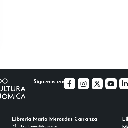
Síguenos en:
Librería María Mercedes Carranza
Li
Me
libreria.mmc@fce.com.co