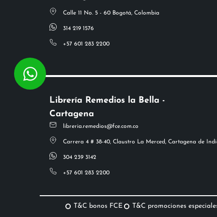
Calle 11 No. 5 - 60 Bogotá, Colombia
314 219 1576
+57 601 283 2200
Librería Remedios la Bella -
Cartagena
libreria.remedios@fce.com.co
Carrera 4 # 38-40, Claustro La Merced, Cartagena de Indi
304 239 3142
+57 601 283 2200
T&C bonos FCE
T&C promociones especiale