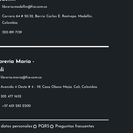
libreria.medellin@fce.com.co
Carrera 64 # 50-52, Barrio Carlos E. Restrepo. Medellín,
Colombia
320 891 7139
brería María -
li
+57 601 283 2200
 datos personales
PQRS
Preguntas frecuentes