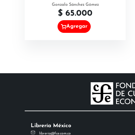
Gonzalo Sánchez Gómez
$
65.000
Agregar
Librería México
libreria@fce.com.co