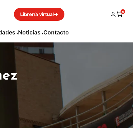
0
Librería virtual
→
idades
Noticias
Contacto
mez