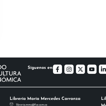
Síguenos en:
Librería María Mercedes Carranza
Li
Me
libreria.mmc@fce.com.co