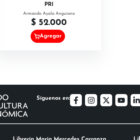
PRI
Armando Ayala Anguiano
$
52.000
Agregar
Síguenos en:
Librería María Mercedes Carranza
Li