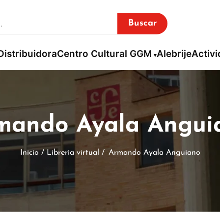
Buscar
Distribuidora
Centro Cultural GGM
Alebrije
Activ
mando Ayala Angui
Inicio / Librería virtual /
Armando Ayala Anguiano