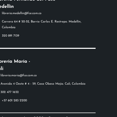
dellín
libreria.medellin@fce.com.co
Carrera 64 # 50-52, Barrio Carlos E. Restrepo. Medellín,
Colombia
320 891 7139
brería María -
li
+57 601 283 2200