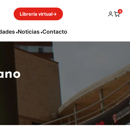
0
Librería virtual
→
idades
Noticias
Contacto
ano