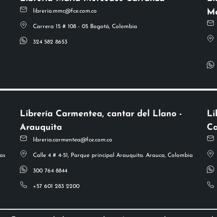
Me
libreria.mmc@fce.com.co
Carrera 15 # 108 - 05 Bogotá, Colombia
324 582 8653
Librería Carmentea, cantar del Llano -
Li
Arauquita
Ca
libreria.carmentea@fce.com.co
as
Calle 4 # 4-51, Parque principal Arauquita. Arauca, Colombia
300 764 8844
+57 601 283 2200