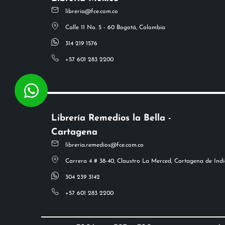
libreria@fce.com.co
Calle 11 No. 5 - 60 Bogotá, Colombia
314 219 1576
+57 601 283 2200
Librería Remedios la Bella -
Cartagena
libreria.remedios@fce.com.co
Carrera 4 # 38-40, Claustro La Merced, Cartagena de Indi
304 239 3142
+57 601 283 2200